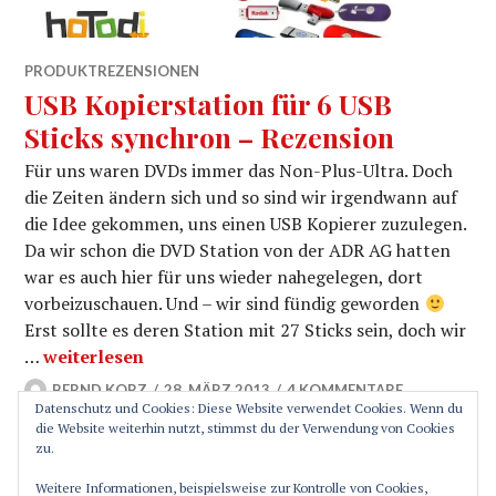
PRODUKTREZENSIONEN
USB Kopierstation für 6 USB
Sticks synchron – Rezension
Für uns waren DVDs immer das Non-Plus-Ultra. Doch
die Zeiten ändern sich und so sind wir irgendwann auf
die Idee gekommen, uns einen USB Kopierer zuzulegen.
Da wir schon die DVD Station von der ADR AG hatten
war es auch hier für uns wieder nahegelegen, dort
vorbeizuschauen. Und – wir sind fündig geworden
Erst sollte es deren Station mit 27 Sticks sein, doch wir
USB Kopierstation für 6 USB Sticks synchron – Rezen
…
weiterlesen
BERND KORZ
28. MÄRZ 2013
4 KOMMENTARE
Datenschutz und Cookies: Diese Website verwendet Cookies. Wenn du
die Website weiterhin nutzt, stimmst du der Verwendung von Cookies
zu.
SEITENLEISTE
Weitere Informationen, beispielsweise zur Kontrolle von Cookies,