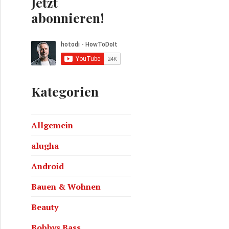
Jetzt
abonnieren!
Kategorien
MM#16
Allgemein
alugha
Android
Bauen & Wohnen
Beauty
Bobbys Bass