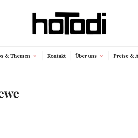
hoTodi
os & Themen
Kontakt
Über uns
Preise & 
ewe