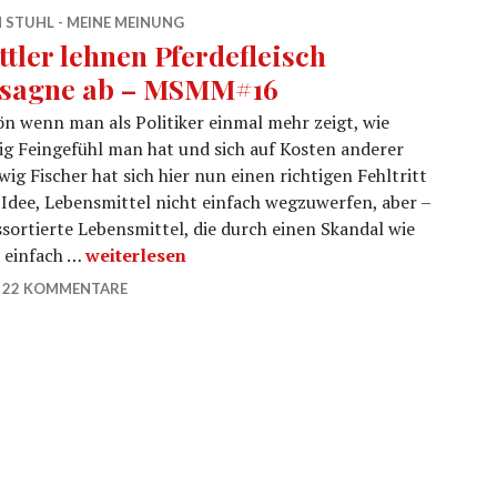
 STUHL - MEINE MEINUNG
ttler lehnen Pferdefleisch
sagne ab – MSMM#16
n wenn man als Politiker einmal mehr zeigt, wie
g Feingefühl man hat und sich auf Kosten anderer
g Fischer hat sich hier nun einen richtigen Fehltritt
te Idee, Lebensmittel nicht einfach wegzuwerfen, aber –
ssortierte Lebensmittel, die durch einen Skandal wie
Bettler lehnen Pferdefleisch Lasagne ab – MS
– einfach …
weiterlesen
22 KOMMENTARE