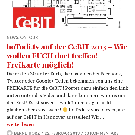
NEWS
,
ONTOUR
hoTodi.tv auf der CeBIT 2013 – Wir
wollen EUCH dort treffen!
Freikarte möglich!
Die ersten 30 unter Euch, die das Video bei Facebook,
Twitter oder Google+ Teilen bekommen von uns eine
FREIKARTE für die CeBIT! Postet dazu einfach den Link
unten unter das Video und dann kümmern wir uns um
den Rest! Es ist soweit – wir können es gar nicht
glauben aber es ist wahr!
hoTodi.tv wird dieses Jahr
auf der CeBIT in Hannover ausstellen! Wir …
hoTodi.tv auf der CeBIT 2013 – Wir wollen EUCH dort t
weiterlesen
BERND KORZ
22. FEBRUAR 2013
13 KOMMENTARE