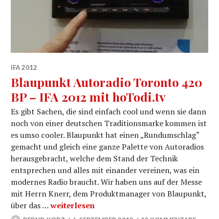
IFA 2012
Blaupunkt Autoradio Toronto 420
BP – IFA 2012 mit hoTodi.tv
Es gibt Sachen, die sind einfach cool und wenn sie dann
noch von einer deutschen Traditionsmarke kommen ist
es umso cooler. Blaupunkt hat einen „Rundumschlag“
gemacht und gleich eine ganze Palette von Autoradios
herausgebracht, welche dem Stand der Technik
entsprechen und alles mit einander vereinen, was ein
modernes Radio braucht. Wir haben uns auf der Messe
mit Herrn Knerr, dem Produktmanager von Blaupunkt,
Blaupunkt Autoradio Toronto 420 BP – IFA 2
über das …
weiterlesen