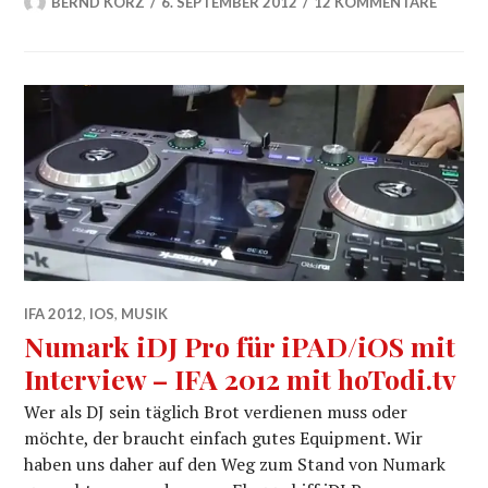
BERND KORZ
6. SEPTEMBER 2012
12 KOMMENTARE
IFA 2012
,
IOS
,
MUSIK
Numark iDJ Pro für iPAD/iOS mit
Interview – IFA 2012 mit hoTodi.tv
Wer als DJ sein täglich Brot verdienen muss oder
möchte, der braucht einfach gutes Equipment. Wir
haben uns daher auf den Weg zum Stand von Numark