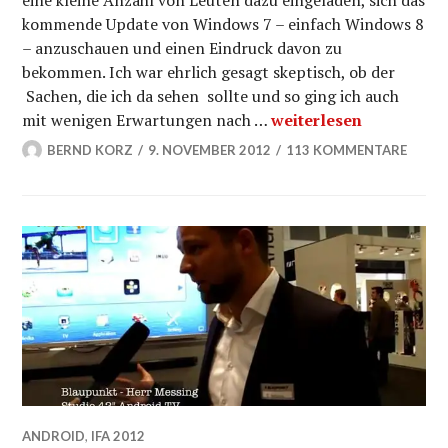
eine kleine Anzahl von Leuten dazu eingeladen, sich das
kommende Update von Windows 7 – einfach Windows 8
– anzuschauen und einen Eindruck davon zu
bekommen. Ich war ehrlich gesagt skeptisch, ob der
Sachen, die ich da sehen sollte und so ging ich auch
hoTodi.tv bei Gizmodo
mit wenigen Erwartungen nach …
weiterlesen
BERND KORZ
9. NOVEMBER 2012
113 KOMMENTARE
ANDROID
,
IFA 2012