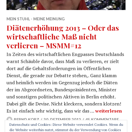
MEIN STUHL - MEINE MEINUNG
Diätenerhöhung 2013 – Oder das
wirtschaftliche Maß nicht
verlieren – MSMM#12
In Zeiten des wirtschaftlichen Engpasses Deutschlands
warnt Schäuble davor, dass Maß zu verlieren, er zielt
dort auf die Gehaltsforderungen im Öffentlichen
Dienst, die gerade zur Debatte stehen,. Ganz klamm
und heimlich werden im Gegenzug jedoch die Diäten
der im Abgeordneten, Bundespräsidenten, Minister
und sonstigen politischen Aktiven in Berlin erhöht.
Dabei gilt die Devise. Nicht kleckern, sondern klotzen!
Diätenerhöhung 
Es ist einfach sehr wichtig, dass wir das …
weiterlesen
BERND KORZ
30. DEZEMBER 2012
45 KOMMENTARE
Datenschutz und Cookies: Diese Website verwendet Cookies. Wenn du
die Website weiterhin nutzt, stimmst du der Verwendung von Cookies