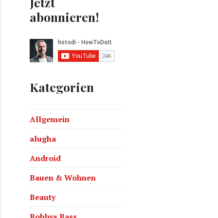
Jetzt
abonnieren!
Kategorien
MM#16
Allgemein
alugha
Android
Bauen & Wohnen
Beauty
Bobbys Bass