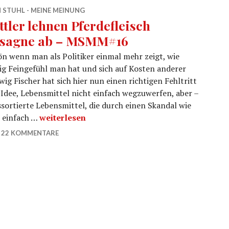
 STUHL - MEINE MEINUNG
ttler lehnen Pferdefleisch
sagne ab – MSMM#16
n wenn man als Politiker einmal mehr zeigt, wie
g Feingefühl man hat und sich auf Kosten anderer
g Fischer hat sich hier nun einen richtigen Fehltritt
te Idee, Lebensmittel nicht einfach wegzuwerfen, aber –
ssortierte Lebensmittel, die durch einen Skandal wie
Bettler lehnen Pferdefleisch Lasagne ab – MS
– einfach …
weiterlesen
22 KOMMENTARE