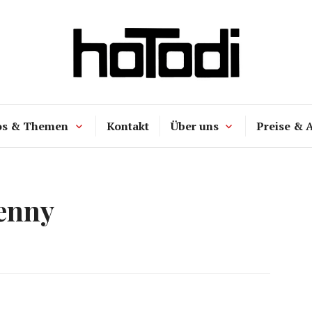
hoTodi
os & Themen
Kontakt
Über uns
Preise & 
enny