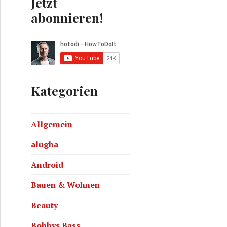
Jetzt
abonnieren!
Kategorien
ta – Kochen und Backen im Römerofen
Allgemein
alugha
Android
Bauen & Wohnen
Beauty
Bobbys Bass