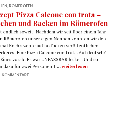
HEN
,
RÖMEROFEN
zept Pizza Calcone con trota –
chen und Backen im Römerofen
st endlich soweit! Nachdem wir seit über einem Jahr
en Römerofen unser eigen Nennen konnten wir den
 mal Kochrezepte auf hoTodi zu veröffentlichen.
eckeres! Eine Pizza Calcone con trota. Auf deutsch?
e. Eines vorab: Es war UNFASSBAR lecker! Und so
Rezept Pizza Calcone con tro
an dazu für zwei Personen 1 …
weiterlesen
1 KOMMENTARE