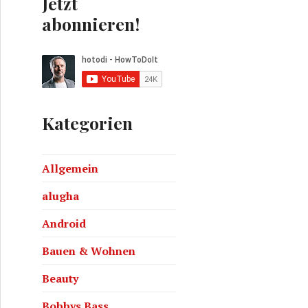
Jetzt
abonnieren!
Kategorien
Allgemein
8
alugha
Android
Bauen & Wohnen
Beauty
Bobbys Bass