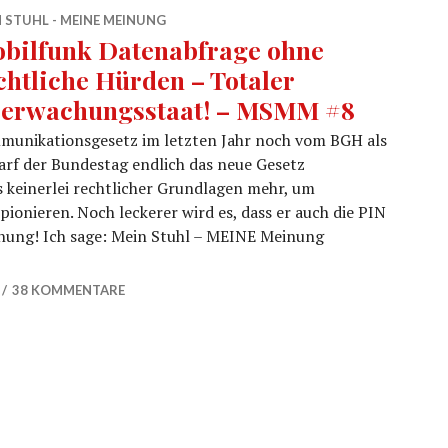
 STUHL - MEINE MEINUNG
bilfunk Datenabfrage ohne
chtliche Hürden – Totaler
erwachungsstaat! – MSMM #8
mmunikationsgesetz im letzten Jahr noch vom BGH als
arf der Bundestag endlich das neue Gesetz
s keinerlei rechtlicher Grundlagen mehr, um
onieren. Noch leckerer wird es, dass er auch die PIN
einung! Ich sage: Mein Stuhl – MEINE Meinung
chtliche Hürden – Totaler Überwachungsstaat! – MSMM #
38 KOMMENTARE