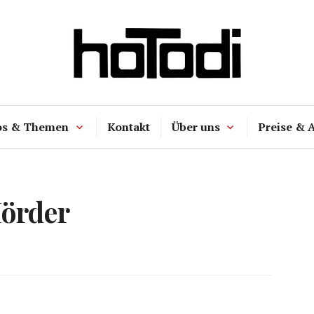
hoTodi
os & Themen
Kontakt
Über uns
Preise & 
örder