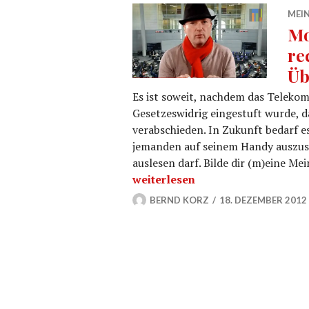
MEIN
Mo
re
Üb
Es ist soweit, nachdem das Teleko
Gesetzeswidrig eingestuft wurde, d
verabschieden. In Zukunft bedarf e
jemanden auf seinem Handy auszuspi
auslesen darf. Bilde dir (m)eine M
Mobilfunk Datenabfrage ohne re
weiterlesen
BERND KORZ
18. DEZEMBER 2012