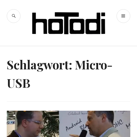
Zum
Inhalt
SUCHE
PR
springen
hoTodi
ME
Schlagwort:
Micro-
USB