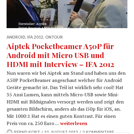
ANDROID
,
IFA 2012
,
ONTOUR
Aiptek Pocketbeamer A50P für
Android mit Micro USB und
HDMI mit Interview – IFA 2012
Nun waren wir bei Aiptek am Stand und haben uns den
A50P PocketBeamer angeschaut welcher für Android
Geräte gemacht ist. Das Teil ist wirklich sehr cool! Hat
35 Ansi Lumen, kann mittels Micro-USB sowie Mini-
HDMI mit Bildsignalen versorgt werden und zeigt den
gesamten Bildschirm, anders als das i50p für iOS, an.
Mit 1000:1 Hat es einen guten Kontrast. Für einen
Aiptek Pocketbeamer A50P für 
Preis von ca. 250 Euro …
weiterlesen
BERND KORZ
31. AUGUST 2012
2 KOMMENTARE