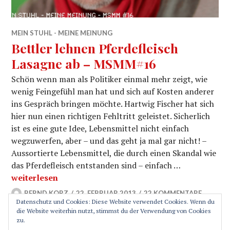
MEIN STUHL - MEINE MEINUNG
Bettler lehnen Pferdefleisch
Lasagne ab – MSMM#16
Schön wenn man als Politiker einmal mehr zeigt, wie
wenig Feingefühl man hat und sich auf Kosten anderer
ins Gespräch bringen möchte. Hartwig Fischer hat sich
hier nun einen richtigen Fehltritt geleistet. Sicherlich
ist es eine gute Idee, Lebensmittel nicht einfach
wegzuwerfen, aber – und das geht ja mal gar nicht! –
Aussortierte Lebensmittel, die durch einen Skandal wie
das Pferdefleisch entstanden sind – einfach …
Bettler lehnen Pferdefleisch Lasagne ab – MSMM#16
weiterlesen
BERND KORZ
22. FEBRUAR 2013
22 KOMMENTARE
Datenschutz und Cookies: Diese Website verwendet Cookies. Wenn du
die Website weiterhin nutzt, stimmst du der Verwendung von Cookies
zu.
SEITENLEISTE