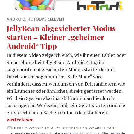
ANDROID
,
HOTODI'S 1ELEVEN
JellyBean abgesicherter Modus
starten – Kleiner „geheimer
Android“ Tipp
In diesem Video zeige ich euch, wie ihr euer Tablet oder
Smartphone bei Jelly Bean (Android 4.1.x) im
sogenannten abgesicherten Modus starten könnt.
Durch diesen sogenannten „Safe Mode“ wird
verhindert, dass Anwendungen von Drittanbietern wie
ein Launcher oder ähnliches, direkt gestartet werden.
Wird ein System also instabil kann man hierdurch
sozusagen im Werkszustand sein Gerät starten und die
entsprechenden Sachen einfach deinstallieren.
JellyBean abgesicherter Modus starten – Kleiner „geh
weiterlesen
BERND KORZ
13. AUGUST 2012
17 KOMMENTARE
Datenschutz und Cookies: Diese Website verwendet Cookies. Wenn du