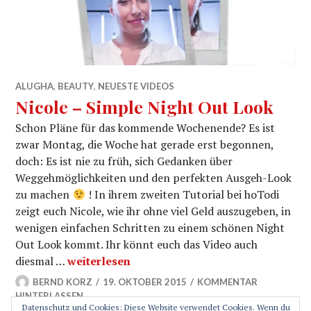
ALUGHA
,
BEAUTY
,
NEUESTE VIDEOS
Nicole – Simple Night Out Look
Schon Pläne für das kommende Wochenende? Es ist
zwar Montag, die Woche hat gerade erst begonnen,
doch: Es ist nie zu früh, sich Gedanken über
Weggehmöglichkeiten und den perfekten Ausgeh-Look
zu machen
! In ihrem zweiten Tutorial bei hoTodi
zeigt euch Nicole, wie ihr ohne viel Geld auszugeben, in
wenigen einfachen Schritten zu einem schönen Night
Out Look kommt. Ihr könnt euch das Video auch
Nicole – Simple Night Out Look
diesmal …
weiterlesen
BERND KORZ
19. OKTOBER 2015
KOMMENTAR
HINTERLASSEN
Datenschutz und Cookies: Diese Website verwendet Cookies. Wenn du