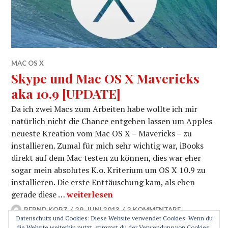
MAC OS X
Skype und Mac OS X Mavericks
aka 10.9 [UPDATE]
Da ich zwei Macs zum Arbeiten habe wollte ich mir
natürlich nicht die Chance entgehen lassen um Apples
neueste Kreation vom Mac OS X – Mavericks – zu
installieren. Zumal für mich sehr wichtig war, iBooks
direkt auf dem Mac testen zu können, dies war eher
sogar mein absolutes K.o. Kriterium um OS X 10.9 zu
installieren. Die erste Enttäuschung kam, als eben
Skype und Mac OS X Mavericks aka 10.9
gerade diese …
weiterlesen
BERND KORZ
29. JUNI 2013
2 KOMMENTARE
Datenschutz und Cookies: Diese Website verwendet Cookies. Wenn du
die Website weiterhin nutzt, stimmst du der Verwendung von Cookies