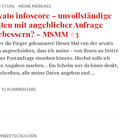
 STUHL - MEINE MEINUNG
vato infoscore – unvollständige
ten mit angeblicher Anfrage
rbessern? – MSMM #3
er die Finger gekommen! Dieses Mal von der arvato
 angeschrieben, dass ich meine – von Ihnen an Dritte
er Postanfrage einsehen könnte. Hierbei solle ich
chen Angaben machen… Ein Schelm wer da böses denkt,
schreiben, alle meine Daten angeben und …
ge Daten mit angeblicher Anfrage verbessern? – MSMM #3
15 KOMMENTARE
 UNBESTECHLICHEN