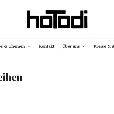
hoTodi
os & Themen
Kontakt
Über uns
Preise & 
eihen