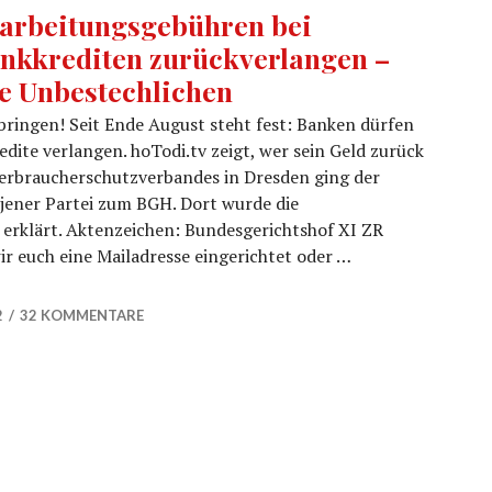
arbeitungsgebühren bei
nkkrediten zurückverlangen –
e Unbestechlichen
bringen! Seit Ende August steht fest: Banken dürfen
dite verlangen. hoTodi.tv zeigt, wer sein Geld zurück
erbraucherschutzverbandes in Dresden ging der
 jener Partei zum BGH. Dort wurde die
 erklärt. Aktenzeichen: Bundesgerichtshof XI ZR
r euch eine Mailadresse eingerichtet oder …
rediten zurückverlangen – Die Unbestechlichen
2
32 KOMMENTARE