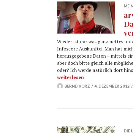
MEIN
ar
Da
ve
Wieder ist mir was ganz nettes unt
Infoscore Auskunftei. Man hat mich
herausgegebene Daten – mittels ein
aber doch bitte gleich alle mögli
oder? Ich werde natürlich dort hin
arvato infoscore – unvollständi
weiterlesen
BERND KORZ
4. DEZEMBER 2012
DIE