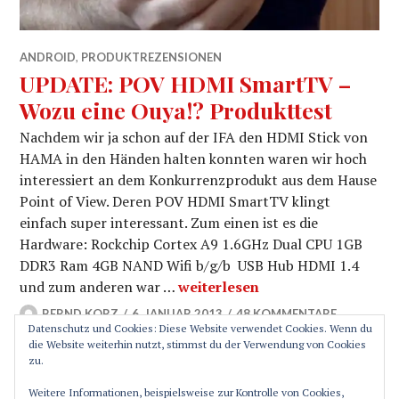
ANDROID
,
PRODUKTREZENSIONEN
UPDATE: POV HDMI SmartTV –
Wozu eine Ouya!? Produkttest
Nachdem wir ja schon auf der IFA den HDMI Stick von
HAMA in den Händen halten konnten waren wir hoch
interessiert an dem Konkurrenzprodukt aus dem Hause
Point of View. Deren POV HDMI SmartTV klingt
einfach super interessant. Zum einen ist es die
Hardware: Rockchip Cortex A9 1.6GHz Dual CPU 1GB
DDR3 Ram 4GB NAND Wifi b/g/b USB Hub HDMI 1.4
UPDATE: POV HDMI SmartTV – W
und zum anderen war …
weiterlesen
BERND KORZ
6. JANUAR 2013
48 KOMMENTARE
Datenschutz und Cookies: Diese Website verwendet Cookies. Wenn du
die Website weiterhin nutzt, stimmst du der Verwendung von Cookies
zu.
SEITENLEISTE
Weitere Informationen, beispielsweise zur Kontrolle von Cookies,