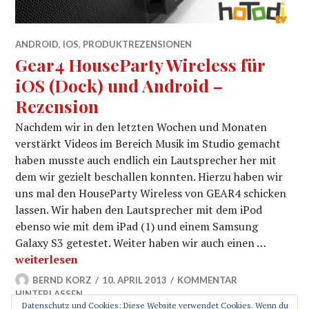
ANDROID
,
IOS
,
PRODUKTREZENSIONEN
Gear4 HouseParty Wireless für
iOS (Dock) und Android –
Rezension
Nachdem wir in den letzten Wochen und Monaten
verstärkt Videos im Bereich Musik im Studio gemacht
haben musste auch endlich ein Lautsprecher her mit
dem wir gezielt beschallen konnten. Hierzu haben wir
uns mal den HouseParty Wireless von GEAR4 schicken
lassen. Wir haben den Lautsprecher mit dem iPod
ebenso wie mit dem iPad (1) und einem Samsung
Galaxy S3 getestet. Weiter haben wir auch einen …
Gear4 HouseParty Wireless für iOS (Dock) und Androi
weiterlesen
BERND KORZ
10. APRIL 2013
KOMMENTAR
HINTERLASSEN
Datenschutz und Cookies: Diese Website verwendet Cookies. Wenn du