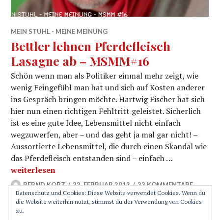
MEIN STUHL - MEINE MEINUNG
Bettler lehnen Pferdefleisch
Lasagne ab – MSMM#16
Schön wenn man als Politiker einmal mehr zeigt, wie
wenig Feingefühl man hat und sich auf Kosten anderer
ins Gespräch bringen möchte. Hartwig Fischer hat sich
hier nun einen richtigen Fehltritt geleistet. Sicherlich
ist es eine gute Idee, Lebensmittel nicht einfach
wegzuwerfen, aber – und das geht ja mal gar nicht! –
Aussortierte Lebensmittel, die durch einen Skandal wie
das Pferdefleisch entstanden sind – einfach …
Bettler lehnen Pferdefleisch Lasagne ab – MSMM#16
weiterlesen
BERND KORZ
22. FEBRUAR 2013
22 KOMMENTARE
Datenschutz und Cookies: Diese Website verwendet Cookies. Wenn du
die Website weiterhin nutzt, stimmst du der Verwendung von Cookies
zu.
SEITENLEISTE