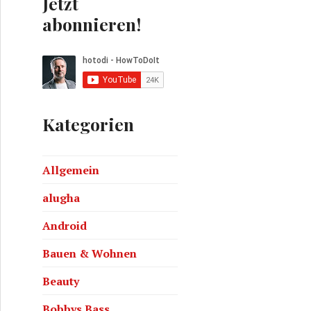
Jetzt
abonnieren!
Kategorien
uf wegen Gehaltseinbruch – MSMM#11
Allgemein
alugha
Android
Bauen & Wohnen
Beauty
Bobbys Bass