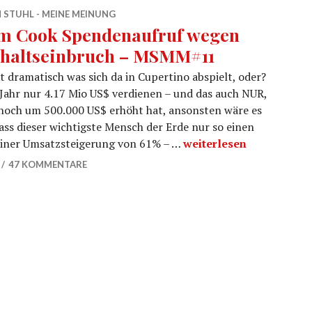
 STUHL - MEINE MEINUNG
m Cook Spendenaufruf wegen
haltseinbruch – MSMM#11
st dramatisch was sich da in Cupertino abspielt, oder?
Jahr nur 4.17 Mio US$ verdienen – und das auch NUR,
 noch um 500.000 US$ erhöht hat, ansonsten wäre es
ass dieser wichtigste Mensch der Erde nur so einen
Tim Cook Spendenaufr
iner Umsatzsteigerung von 61% – …
weiterlesen
47 KOMMENTARE