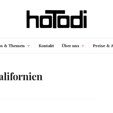
hoTodi
os & Themen
Kontakt
Über uns
Preise & 
alifornien