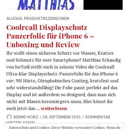
ALUGHA
,
PRODUKTREZENSIONEN
Coolreall Displayschutz
Panzerfolie für iPhone 6 –
Unboxing und Review
Ihr wollt einen sicheren Schutz vor Wasser, Kratzer
und Schmutz für euer Smartphone? Matthias Schaudig
von hoTodi stellt euch in seinem Video die Coolreall
Ultra-klar Displayschutz-Panzerfolie für das iPhone 6
vor: 9H Härte, Oleophobisches Coating, kratzfest und
sehr widerstandsfähig! Die Folie passt perfekt auf das
Display und ist außerdem so designed, dass man sich
nicht mit Blasen herumärgern muss. Hier könnt ihr
Coolreall Displayschutz Panzerfolie f
euch jetzt das …
weiterlesen
BERND KORZ
28. SEPTEMBER 2015
KOMMENTAR
HINTERLASSEN
Datenschutz und Cookies: Diese Website verwendet Cookies. Wenn du