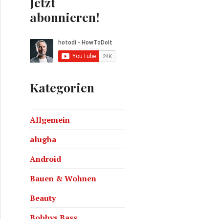
Jetzt
abonnieren!
Kategorien
uf wegen Gehaltseinbruch – MSMM#11
Allgemein
alugha
Android
Bauen & Wohnen
Beauty
Bobbys Bass