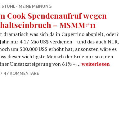
 STUHL - MEINE MEINUNG
m Cook Spendenaufruf wegen
haltseinbruch – MSMM#11
st dramatisch was sich da in Cupertino abspielt, oder?
Jahr nur 4.17 Mio US$ verdienen – und das auch NUR,
 noch um 500.000 US$ erhöht hat, ansonsten wäre es
ass dieser wichtigste Mensch der Erde nur so einen
Tim Cook Spendenaufr
iner Umsatzsteigerung von 61% – …
weiterlesen
47 KOMMENTARE