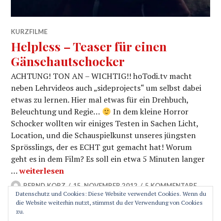
KURZFILME
Helpless – Teaser für einen
Gänsehautschocker
ACHTUNG! TON AN – WICHTIG!! hoTodi.tv macht
neben Lehrvideos auch „sideprojects“ um selbst dabei
etwas zu lernen. Hier mal etwas für ein Drehbuch,
Beleuchtung und Regie…
In dem kleine Horror
Schocker wollten wir einiges Testen in Sachen Licht,
Location, und die Schauspielkunst unseres jüngsten
Sprösslings, der es ECHT gut gemacht hat! Worum
geht es in dem Film? Es soll ein etwa 5 Minuten langer
Helpless – Teaser für einen Gänsehautschocker
…
weiterlesen
BERND KORZ
15. NOVEMBER 2012
5 KOMMENTARE
Datenschutz und Cookies: Diese Website verwendet Cookies. Wenn du
die Website weiterhin nutzt, stimmst du der Verwendung von Cookies
zu.
SEITENLEISTE