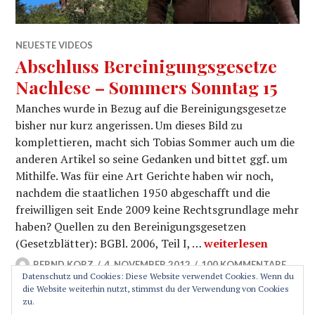
NEUESTE VIDEOS
Abschluss Bereinigungsgesetze
Nachlese – Sommers Sonntag 15
Manches wurde in Bezug auf die Bereinigungsgesetze
bisher nur kurz angerissen. Um dieses Bild zu
komplettieren, macht sich Tobias Sommer auch um die
anderen Artikel so seine Gedanken und bittet ggf. um
Mithilfe. Was für eine Art Gerichte haben wir noch,
nachdem die staatlichen 1950 abgeschafft und die
freiwilligen seit Ende 2009 keine Rechtsgrundlage mehr
haben? Quellen zu den Bereinigungsgesetzen
Abschluss Bereinig
(Gesetzblätter): BGBl. 2006, Teil I, …
weiterlesen
BERND KORZ
4. NOVEMBER 2012
100 KOMMENTARE
Datenschutz und Cookies: Diese Website verwendet Cookies. Wenn du
die Website weiterhin nutzt, stimmst du der Verwendung von Cookies
zu.
SEITENLEISTE