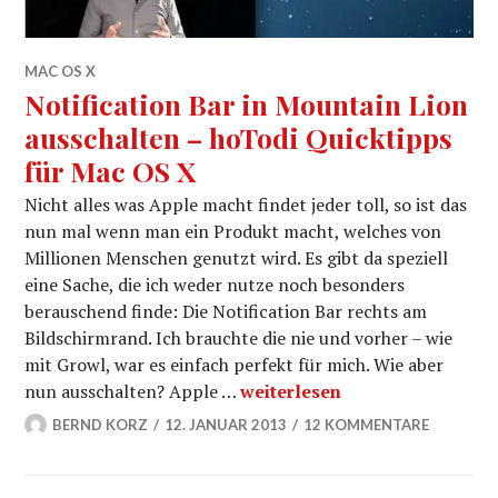
MAC OS X
Notification Bar in Mountain Lion
ausschalten – hoTodi Quicktipps
für Mac OS X
Nicht alles was Apple macht findet jeder toll, so ist das
nun mal wenn man ein Produkt macht, welches von
Millionen Menschen genutzt wird. Es gibt da speziell
eine Sache, die ich weder nutze noch besonders
berauschend finde: Die Notification Bar rechts am
Bildschirmrand. Ich brauchte die nie und vorher – wie
mit Growl, war es einfach perfekt für mich. Wie aber
Notification Bar in Mountain 
nun ausschalten? Apple …
weiterlesen
BERND KORZ
12. JANUAR 2013
12 KOMMENTARE