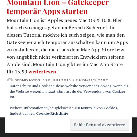
Mountain Lion – Gatekeeper
temporär Apps starten
Mountain Lion ist Apples neues Mac OS X 10.8. Hier
hat sich so einiges getan im Bereich Sicheruet. In
diesem Tutorial möchte ich euch zeigen, wie man den
GateKeeper auch temporär ausschalten kann um Apps
zu installieren, die nicht aus dem Mac App Store bzw.
von angeblich nicht verifizierten Entwicklern seitens
Apple sind. Mountain Lion gibt es im Mac App Store
Mountain Lion – Gatekeeper temporär Apps s
für 15,99
weiterlesen
BERND KORZ
30. JULI 2012
3 KOMMENTARE
Datenschutz und Cookies: Diese Website verwendet Cookies. Wenn du
die Website weiterhin nutzt, stimmst du der Verwendung von Cookies
zu.
SEITENLEISTE
Weitere Informationen, beispielsweise zur Kontrolle von Cookies,
findest du hier:
Cookie-Richtlinie
Stolz präsentiert von WordPress
Theme: Canard von
Automattic
.