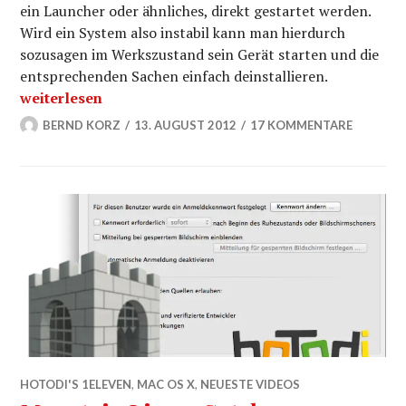
ein Launcher oder ähnliches, direkt gestartet werden.
Wird ein System also instabil kann man hierdurch
sozusagen im Werkszustand sein Gerät starten und die
entsprechenden Sachen einfach deinstallieren.
JellyBean abgesicherter Modus starten – Kleiner „geh
weiterlesen
BERND KORZ
13. AUGUST 2012
17 KOMMENTARE
HOTODI'S 1ELEVEN
,
MAC OS X
,
NEUESTE VIDEOS