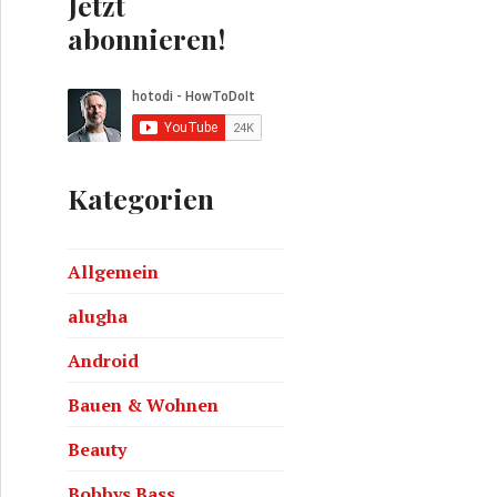
Jetzt
abonnieren!
Kategorien
gig – Aufrichtig – Coming Soon
Allgemein
alugha
Android
Bauen & Wohnen
Beauty
Bobbys Bass