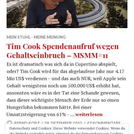
MEIN STUHL - MEINE MEINUNG
Tim Cook Spendenaufruf wegen
Gehaltseinbruch – MSMM#11
Es ist dramatisch was sich da in Cupertino abspielt,
oder? Tim Cook wird für das abgelaufene Jahr nur 4.17
Mio US$ verdienen – und das auch NUR, weil Apple sein
Gehalt wenigstens noch um 500.000 US$ erhöht hat,
ansonsten wäre es in der Tat eine Schande gewesen,
dass dieser wichtigste Mensch der Erde nur so einen
Hungerlohn bekommen hätte. Bei einer
Tim Cook Spendenaufruf
Umsatzsteigerung von 61% – …
weiterlesen
BERND KORZ
28. DEZEMBER 2012
47 KOMMENTARE
Datenschutz und Cookies: Diese Website verwendet Cookies. Wenn du
die Website weiterhin nutzt, stimmst du der Verwendung von Cookies