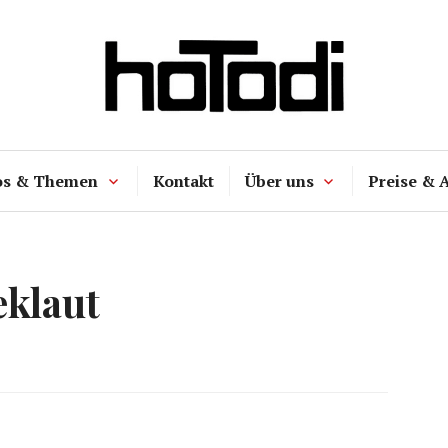
hoTodi
os & Themen
Kontakt
Über uns
Preise & 
eklaut