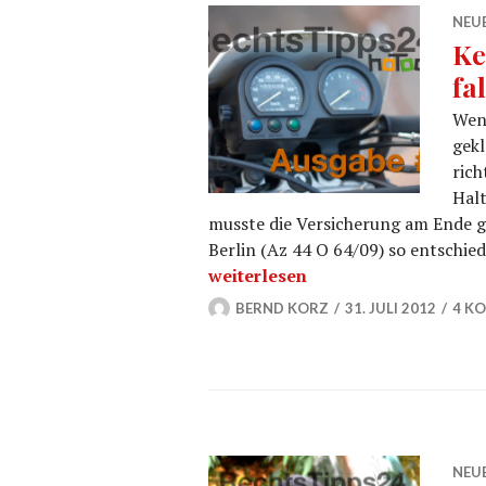
NEU
Ke
fa
Wenn
gek
rich
Halt
musste die Versicherung am Ende ga
Berlin (Az 44 O 64/09) so entschie
Kein Versicherungsschutz bei fa
weiterlesen
BERND KORZ
31. JULI 2012
4 K
NEU