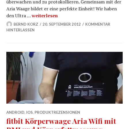
überwachen und zu protokollieren. Gemeinsam mit der
Aria Waage bildet er eine perfekte Einheit! Wir haben
fitbit Ultra Tracker – Rezension und HowT
den Ultra …
weiterlesen
BERND KORZ
20. SEPTEMBER 2012
KOMMENTAR
HINTERLASSEN
ANDROID
,
IOS
,
PRODUKTREZENSIONEN
fitbit Körperwaage Aria Wifi mit