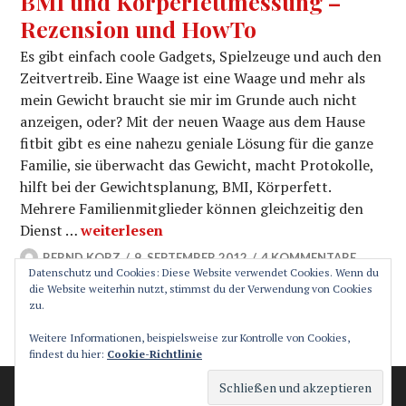
BMI und Körperfettmessung –
Rezension und HowTo
Es gibt einfach coole Gadgets, Spielzeuge und auch den
Zeitvertreib. Eine Waage ist eine Waage und mehr als
mein Gewicht braucht sie mir im Grunde auch nicht
anzeigen, oder? Mit der neuen Waage aus dem Hause
fitbit gibt es eine nahezu geniale Lösung für die ganze
Familie, sie überwacht das Gewicht, macht Protokolle,
hilft bei der Gewichtsplanung, BMI, Körperfett.
Mehrere Familienmitglieder können gleichzeitig den
fitbit Körperwaage Aria Wifi mit BMI und Kö
Dienst …
weiterlesen
BERND KORZ
9. SEPTEMBER 2012
4 KOMMENTARE
Datenschutz und Cookies: Diese Website verwendet Cookies. Wenn du
die Website weiterhin nutzt, stimmst du der Verwendung von Cookies
zu.
SEITENLEISTE
Weitere Informationen, beispielsweise zur Kontrolle von Cookies,
findest du hier:
Cookie-Richtlinie
Stolz präsentiert von WordPress
Theme: Canard von