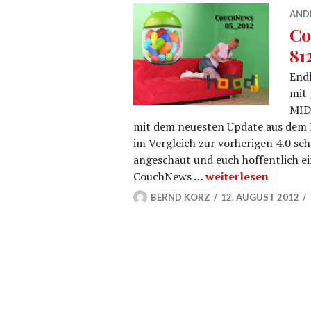
AND
Co
81
Endl
mit 
MID
mit dem neuesten Update aus dem H
im Vergleich zur vorherigen 4.0 sehr
angeschaut und euch hoffentlich ei
Coby Update Jelly 
CouchNews …
weiterlesen
BERND KORZ
12. AUGUST 2012