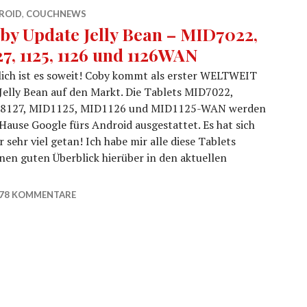
ROID
,
COUCHNEWS
by Update Jelly Bean – MID7022,
27, 1125, 1126 und 1126WAN
ich ist es soweit! Coby kommt als erster WELTWEIT
Jelly Bean auf den Markt. Die Tablets MID7022,
8127, MID1125, MID1126 und MID1125-WAN werden
ause Google fürs Android ausgestattet. Es hat sich
 sehr viel getan! Ich habe mir alle diese Tablets
nen guten Überblick hierüber in den aktuellen
Bean – MID7022, 8127, 1125, 1126 und 1126WAN
78 KOMMENTARE