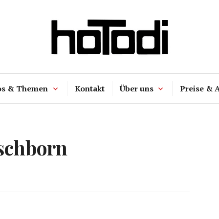
hoTodi
os & Themen
Kontakt
Über uns
Preise & 
schborn