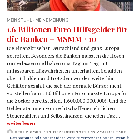
MEIN STUHL - MEINE MEINUNG
1.6 Billionen Euro Hilfsgelder für
die Banken – MSMM #10
Die Finanzkrise hat Deutschland und ganz Europa
getroffen. Besonders die Banken mussten die Hosen
runterlassen und haben uns Tag um Tag mit
unfassbaren Lügwahrheiten unterhalten. Schulden
über Schulden und trotzdem wurden weiterhin
Gehälter gezahlt die sich der normale Bürger nicht
vorstellen kann. 1.6 Billionen Euro musste Europa für
die Zocker bereitstellen, 1.600.000.000.000!! Und die
Gelder stammen von rechtschaffenen ehrlichen
Steuerzahlern und Selbständigen, die jeden Tag …
1.6 Billionen Euro Hilfsgelder für die Banken – MSMM
weiterlesen
BERND KORZ
22. DEZEMBER 2012
23 KOMMENTARE
Datenschutz und Cookies: Diese Website verwendet Cookies. Wenn du