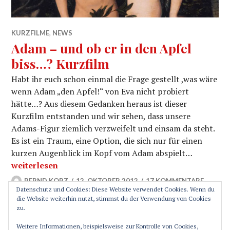
KURZFILME
,
NEWS
Adam – und ob er in den Apfel
biss…? Kurzfilm
Habt ihr euch schon einmal die Frage gestellt ,was wäre
wenn Adam „den Apfel!“ von Eva nicht probiert
hätte…? Aus diesem Gedanken heraus ist dieser
Kurzfilm entstanden und wir sehen, dass unsere
Adams-Figur ziemlich verzweifelt und einsam da steht.
Es ist ein Traum, eine Option, die sich nur für einen
kurzen Augenblick im Kopf vom Adam abspielt…
Adam – und ob er in den Apfel biss…? Kurzfilm
weiterlesen
BERND KORZ
12. OKTOBER 2012
17 KOMMENTARE
Datenschutz und Cookies: Diese Website verwendet Cookies. Wenn du
die Website weiterhin nutzt, stimmst du der Verwendung von Cookies
zu.
SEITENLEISTE
Weitere Informationen, beispielsweise zur Kontrolle von Cookies,