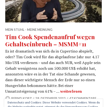
MEIN STUHL - MEINE MEINUNG
Tim Cook Spendenaufruf wegen
Gehaltseinbruch – MSMM#11
Es ist dramatisch was sich da in Cupertino abspielt,
oder? Tim Cook wird für das abgelaufene Jahr nur 4.17
Mio US$ verdienen – und das auch NUR, weil Apple sein
Gehalt wenigstens noch um 500.000 US$ erhöht hat,
ansonsten wäre es in der Tat eine Schande gewesen,
dass dieser wichtigste Mensch der Erde nur so einen
Hungerlohn bekommen hätte. Bei einer
Tim Cook Spendenaufruf
Umsatzsteigerung von 61% – …
weiterlesen
BERND KORZ
28. DEZEMBER 2012
47 KOMMENTARE
Datenschutz und Cookies: Diese Website verwendet Cookies. Wenn du
die Website weiterhin nutzt, stimmst du der Verwendung von Cookies