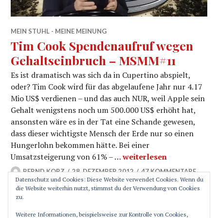
MEIN STUHL - MEINE MEINUNG
Tim Cook Spendenaufruf wegen
Gehaltseinbruch – MSMM#11
Es ist dramatisch was sich da in Cupertino abspielt,
oder? Tim Cook wird für das abgelaufene Jahr nur 4.17
Mio US$ verdienen – und das auch NUR, weil Apple sein
Gehalt wenigstens noch um 500.000 US$ erhöht hat,
ansonsten wäre es in der Tat eine Schande gewesen,
dass dieser wichtigste Mensch der Erde nur so einen
Hungerlohn bekommen hätte. Bei einer
Tim Cook Spendenaufruf
Umsatzsteigerung von 61% – …
weiterlesen
BERND KORZ
28. DEZEMBER 2012
47 KOMMENTARE
Datenschutz und Cookies: Diese Website verwendet Cookies. Wenn du
die Website weiterhin nutzt, stimmst du der Verwendung von Cookies
zu.
SEITENLEISTE
Weitere Informationen, beispielsweise zur Kontrolle von Cookies,