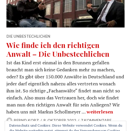
DIE UNBESTECHLICHEN
Wie finde ich den richtigen
Anwalt – Die Unbestechlichen
Ist das Kind erst einmal in den Brunnen gefallen
braucht man sich keine Gedanken mehr zu machen,
oder? Es gibt über 150.000 Anwälte in Deutschland und
jeder darf eigentlich nahezu alles vertreten wonach
ihm ist. So richtige „Fachanwälte“ findet man nicht so
einfach. Also muss das Vertrauen her, doch wie findet
man nun den richtigen Anwalt für sein Anliegen? Wir
Wie finde ich den r
haben uns mit Markus Schollmeyer …
weiterlesen
BERND KORZ
8. OKTOBER 2012
7 KOMMENTARE
Datenschutz und Cookies: Diese Website verwendet Cookies. Wenn du
die Website weiterhin nutzt, stimmst du der Verwendung von Cookies