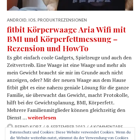
ANDROID
,
IOS
,
PRODUKTREZENSIONEN
fitbit Körperwaage Aria Wifi mit
BMI und Körperfettmessung –
Rezension und HowTo
Es gibt einfach coole Gadgets, Spielzeuge und auch den
Zeitvertreib. Eine Waage ist eine Waage und mehr als
mein Gewicht braucht sie mir im Grunde auch nicht
anzeigen, oder? Mit der neuen Waage aus dem Hause
fitbit gibt es eine nahezu geniale Lösung für die ganze
Familie, sie überwacht das Gewicht, macht Protokolle,
hilft bei der Gewichtsplanung, BMI, Körperfett.
Mehrere Familienmitglieder können gleichzeitig den
fitbit Körperwaage Aria Wifi mit BMI und Kö
Dienst …
weiterlesen
BERND KORZ
9. SEPTEMBER 2012
4 KOMMENTARE
Datenschutz und Cookies: Diese Website verwendet Cookies. Wenn du
die Website weiterhin nutzt, stimmst du der Verwendung von Cookies