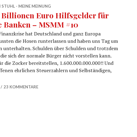
 STUHL - MEINE MEINUNG
6 Billionen Euro Hilfsgelder für
e Banken – MSMM #10
Finanzkrise hat Deutschland und ganz Europa
ussten die Hosen runterlassen und haben uns Tag um
n unterhalten. Schulden über Schulden und trotzdem
die sich der normale Bürger nicht vorstellen kann.
r die Zocker bereitstellen, 1.600.000.000.000!! Und
fenen ehrlichen Steuerzahlern und Selbständigen,
o Hilfsgelder für die Banken – MSMM #10
23 KOMMENTARE