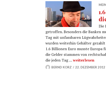
MEIN
1.
di
Die 
getroffen. Besonders die Banken m
Tag mit unfassbaren Lügwahrheite
wurden weiterhin Gehälter gezahlt 
1.6 Billionen Euro musste Europa fü
die Gelder stammen von rechtschaf
1.6 Billionen Eur
die jeden Tag …
weiterlesen
BERND KORZ
22. DEZEMBER 2012