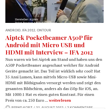
ANDROID
,
IFA 2012
,
ONTOUR
Aiptek Pocketbeamer A50P für
Android mit Micro USB und
HDMI mit Interview – IFA 2012
Nun waren wir bei Aiptek am Stand und haben uns den
A50P PocketBeamer angeschaut welcher für Android
Geräte gemacht ist. Das Teil ist wirklich sehr cool! Hat
35 Ansi Lumen, kann mittels Micro-USB sowie Mini-
HDMI mit Bildsignalen versorgt werden und zeigt den
gesamten Bildschirm, anders als das i50p für iOS, an.
Mit 1000:1 Hat es einen guten Kontrast. Für einen
Aiptek Pocketbeamer A50P für 
Preis von ca. 250 Euro …
weiterlesen
BERND KORZ
31. AUGUST 2012
2 KOMMENTARE