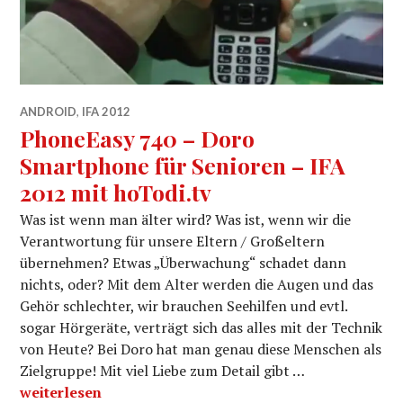
ANDROID
,
IFA 2012
PhoneEasy 740 – Doro
Smartphone für Senioren – IFA
2012 mit hoTodi.tv
Was ist wenn man älter wird? Was ist, wenn wir die
Verantwortung für unsere Eltern / Großeltern
übernehmen? Etwas „Überwachung“ schadet dann
nichts, oder? Mit dem Alter werden die Augen und das
Gehör schlechter, wir brauchen Seehilfen und evtl.
sogar Hörgeräte, verträgt sich das alles mit der Technik
von Heute? Bei Doro hat man genau diese Menschen als
Zielgruppe! Mit viel Liebe zum Detail gibt …
PhoneEasy 740 – Doro Smartphone für Senioren – IFA 2
weiterlesen