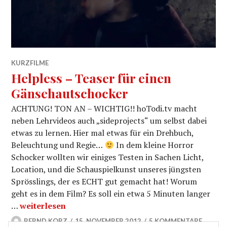
KURZFILME
Helpless – Teaser für einen
Gänsehautschocker
ACHTUNG! TON AN – WICHTIG!! hoTodi.tv macht
neben Lehrvideos auch „sideprojects“ um selbst dabei
etwas zu lernen. Hier mal etwas für ein Drehbuch,
Beleuchtung und Regie…
In dem kleine Horror
Schocker wollten wir einiges Testen in Sachen Licht,
Location, und die Schauspielkunst unseres jüngsten
Sprösslings, der es ECHT gut gemacht hat! Worum
geht es in dem Film? Es soll ein etwa 5 Minuten langer
Helpless – Teaser für einen Gänsehautschocker
…
weiterlesen
BERND KORZ
15. NOVEMBER 2012
5 KOMMENTARE