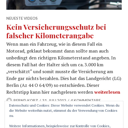
NEUESTE VIDEOS
Kein Versicherungsschutz bei
falscher Kilometerangabe
Wenn man ein Fahrzeug, wie in diesem Fall ein
Motorad, geklaut bekommt dann sollte man auch
unbedingt den richtigen Kilometerstand angeben. In
diesem Fall hat der Halter sich um ca. 3.000 km
„verschätzt“ und somit musste die Versicherung am
Ende gar nichts bezahlen. Dies hat das Landgericht (LG)
Berlin (Az 44 O 64/09) so entschieden. Dieser
Kein Versicher
Rechtstipp kann hier nachgelesen werden
weiterlesen
BERND KORZ
31. JULI 2012
4 KOMMENTARE
Datenschutz und Cookies: Diese Website verwendet Cookies. Wenn du
die Website weiterhin nutzt, stimmst du der Verwendung von Cookies
zu.
SEITENLEISTE
Weitere Informationen, beispielsweise zur Kontrolle von Cookies,