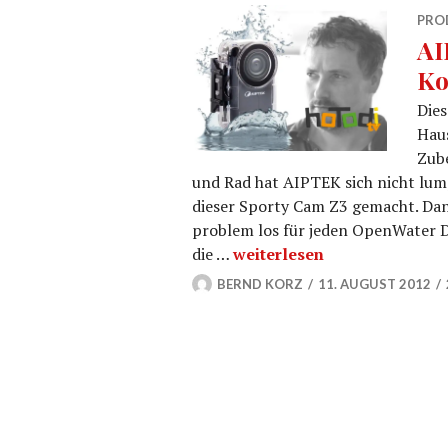
PRO
AI
Ko
Dies
Haus
Zub
und Rad hat AIPTEK sich nicht lum
dieser Sporty Cam Z3 gemacht. Da
problem los für jeden OpenWater 
AIPTEK Sporty Cam Z3 – K
die …
weiterlesen
BERND KORZ
11. AUGUST 2012