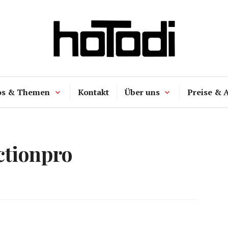
hoTodi
os & Themen
Kontakt
Über uns
Preise & 
ctionpro