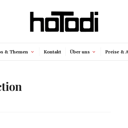
hoTodi
os & Themen
Kontakt
Über uns
Preise & 
ction