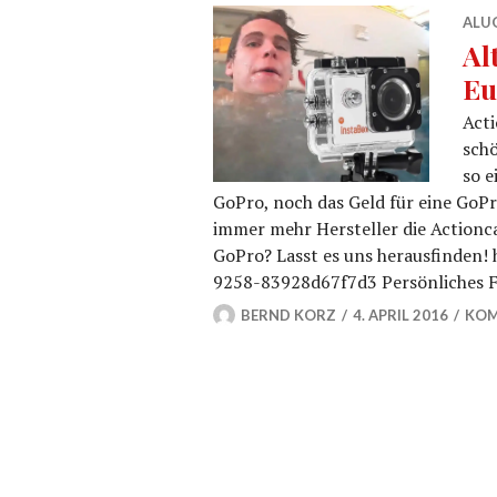
ALU
Al
Eu
Acti
schö
so e
GoPro, noch das Geld für eine GoPr
immer mehr Hersteller die Actionca
GoPro? Lasst es uns herausfinden!
9258-83928d67f7d3 Persönliches F
BERND KORZ
4. APRIL 2016
KOM