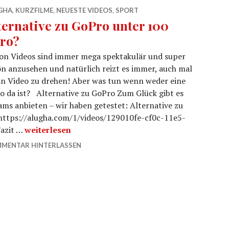
GHA
,
KURZFILME
,
NEUESTE VIDEOS
,
SPORT
ternative zu GoPro unter 100
ro?
on Videos sind immer mega spektakulär und super
n anzusehen und natürlich reizt es immer, auch mal
in Video zu drehen! Aber was tun wenn weder eine
o da ist? Alternative zu GoPro Zum Glück gibt es
ms anbieten – wir haben getestet: Alternative zu
 https://alugha.com/1/videos/129010fe-cf0c-11e5-
Alternative zu GoPro unter 100 Euro?
azit …
weiterlesen
MENTAR HINTERLASSEN