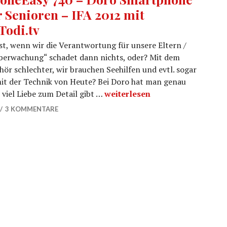
r Senioren – IFA 2012 mit
Todi.tv
st, wenn wir die Verantwortung für unsere Eltern /
erwachung“ schadet dann nichts, oder? Mit dem
ör schlechter, wir brauchen Seehilfen und evtl. sogar
 mit der Technik von Heute? Bei Doro hat man genau
PhoneEasy 740 – Doro Smartpho
 viel Liebe zum Detail gibt …
weiterlesen
3 KOMMENTARE