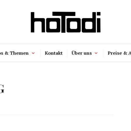
hoTodi
os & Themen
Kontakt
Über uns
Preise & 
G