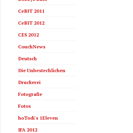
CeBIT 2011
CeBIT 2012
CES 2012
CouchNews
ne für Senioren – IFA 2012 mit hoTodi.tv
Deutsch
Die Unbestechlichen
Druckerei
Fotografie
Fotos
hoTodi's 1Eleven
IFA 2012