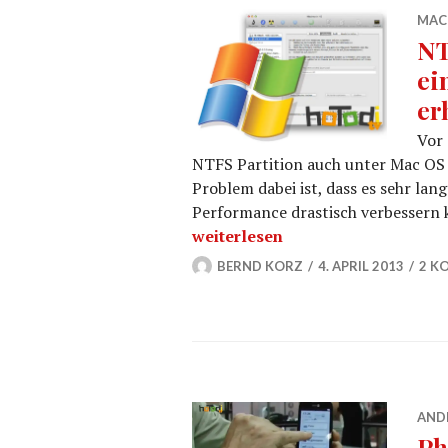
MAC
NT
ei
er
Vor 
NTFS Partition auch unter Mac OS
Problem dabei ist, dass es sehr lang
Performance drastisch verbessern kö
NTFS auf Mac OS X – Cache eins
weiterlesen
BERND KORZ
4. APRIL 2013
2 K
AND
Ph