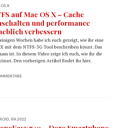
 OS X
FS auf Mac OS X – Cache
nschalten und performance
heblich verbessern
einigen Wochen habe ich euch gezeigt, wie ihr eine
 X mit dem NTFS-3G Tool beschreiben könnt. Das
sam ist. In diesem Video zeige ich euch, wie ihr die
nnt. Den vorherigen Artikel findet ihr hier.
chalten und performance erheblich verbessern
OMMENTARE
ROID
,
IFA 2012
oneEasy 740 – Doro Smartphone