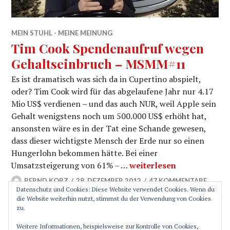
MEIN STUHL - MEINE MEINUNG
Tim Cook Spendenaufruf wegen
Gehaltseinbruch – MSMM#11
Es ist dramatisch was sich da in Cupertino abspielt,
oder? Tim Cook wird für das abgelaufene Jahr nur 4.17
Mio US$ verdienen – und das auch NUR, weil Apple sein
Gehalt wenigstens noch um 500.000 US$ erhöht hat,
ansonsten wäre es in der Tat eine Schande gewesen,
dass dieser wichtigste Mensch der Erde nur so einen
Hungerlohn bekommen hätte. Bei einer
Tim Cook Spendenaufruf
Umsatzsteigerung von 61% – …
weiterlesen
BERND KORZ
28. DEZEMBER 2012
47 KOMMENTARE
Datenschutz und Cookies: Diese Website verwendet Cookies. Wenn du
die Website weiterhin nutzt, stimmst du der Verwendung von Cookies
zu.
SEITENLEISTE
Weitere Informationen, beispielsweise zur Kontrolle von Cookies,