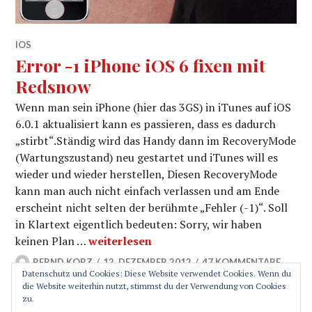
IOS
Error -1 iPhone iOS 6 fixen mit
Redsn0w
Wenn man sein iPhone (hier das 3GS) in iTunes auf iOS
6.0.1 aktualisiert kann es passieren, dass es dadurch
„stirbt“.Ständig wird das Handy dann im RecoveryMode
(Wartungszustand) neu gestartet und iTunes will es
wieder und wieder herstellen, Diesen RecoveryMode
kann man auch nicht einfach verlassen und am Ende
erscheint nicht selten der berühmte „Fehler (-1)“. Soll
in Klartext eigentlich bedeuten: Sorry, wir haben
Error -1 iPhone iOS 6 fixen mit Redsn0w
keinen Plan …
weiterlesen
BERND KORZ
12. DEZEMBER 2012
47 KOMMENTARE
Datenschutz und Cookies: Diese Website verwendet Cookies. Wenn du
die Website weiterhin nutzt, stimmst du der Verwendung von Cookies
zu.
SEITENLEISTE