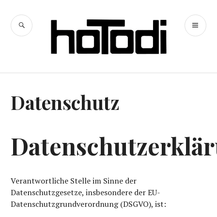
Zum
Inhalt
SUCHE
PR
springen
hoTodi
ME
Datenschutz
Datenschutzerklä
Verantwortliche Stelle im Sinne der
Datenschutzgesetze, insbesondere der EU-
Datenschutzgrundverordnung (DSGVO), ist: